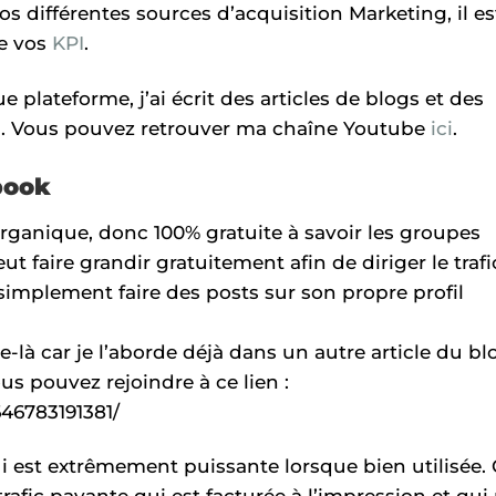
os différentes sources d’acquisition Marketing, il es
de vos
KPI
.
 plateforme, j’ai écrit des articles de blogs et des
l. Vous pouvez retrouver ma chaîne Youtube
ici
.
book
 organique, donc 100% gratuite à savoir les groupes
 faire grandir gratuitement afin de diriger le trafi
simplement faire des posts sur son propre profil
e-là car je l’aborde déjà dans un autre article du bl
 pouvez rejoindre à ce lien :
46783191381/
ui est extrêmement puissante lorsque bien utilisée. 
rafic payante qui est facturée à l’impression et qui