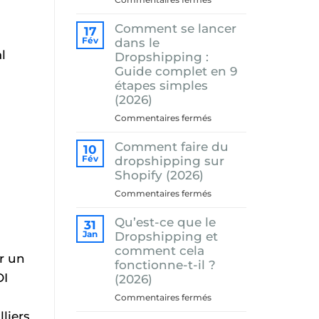
il
Les
encore
Comment se lancer
meilleures
17
rentable
applications
Fév
dans le
en
l
de
Dropshipping :
2026
recherche
Guide complet en 9
?
produits
étapes simples
pour
(2026)
la
sur
Commentaires fermés
vente
Comment
en
Comment faire du
se
10
ligne
lancer
Fév
dropshipping sur
(Guide
dans
Shopify (2026)
2026)
le
sur
Commentaires fermés
Dropshipping
Comment
:
Qu’est-ce que le
faire
31
Guide
du
Jan
Dropshipping et
complet
dropshipping
comment cela
en
ar un
sur
fonctionne-t-il ?
9
Shopify
OI
(2026)
étapes
(2026)
simples
sur
Commentaires fermés
(2026)
Qu’est-
liers