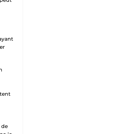
ayant
er
n
tent
 de