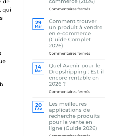
commerce (2026)
é de
, qui
sur
Commentaires fermés
Comment
ts
Comment trouver
créer
29
une
Mar
un produit à vendre
politique
en e-commerce
d’expédition
(Guide Complet
en
2026)
E-
s
sur
Commentaires fermés
commerce
Comment
que
(2026)
Quel Avenir pour le
trouver
14
un
Mar
Dropshipping : Est-il
produit
encore rentable en
à
2026 ?
eb
vendre
sur
Commentaires fermés
en
Quel
e-
Les meilleures
Avenir
20
commerce
pour
Fév
applications de
(Guide
le
recherche produits
Complet
Dropshipping
pour la vente en
2026)
:
ligne (Guide 2026)
Est-
sur
Commentaires fermés