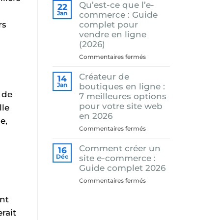
Qu’est-ce que l’e-
ce
22
que
Jan
commerce : Guide
le
rs
complet pour
Dropshipping
vendre en ligne
et
(2026)
comment
sur
Commentaires fermés
cela
Qu’est-
fonctionne-
Créateur de
ce
14
t-
que
Jan
boutiques en ligne :
il
 de
l’e-
7 meilleures options
?
commerce
pour votre site web
(2026)
lle
:
en 2026
e,
Guide
sur
Commentaires fermés
complet
Créateur
pour
Comment créer un
de
16
vendre
boutiques
Déc
site e-commerce :
en
en
Guide complet 2026
ligne
ligne
(2026)
sur
Commentaires fermés
:
Comment
7
ont
créer
meilleures
un
erait
options
site