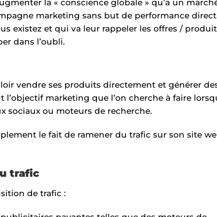
 augmenter la « conscience globale » qu’a un march
campagne marketing sans but de performance direct
s existez et qui va leur rappeler les offres / produi
er dans l’oubli.
ouloir vendre ses produits directement et générer de
 l’objectif marketing que l’on cherche à faire lors
ux sociaux ou moteurs de recherche.
mplement le fait de ramener du trafic sur son site w
 trafic
ition de trafic :
s publicitaires payantes telles que des moteurs de